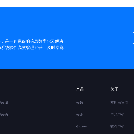
务，是一套完备的信息数字化云解决
能借助系统软件高效管理经营，及时察觉
产品
关于
即云团
云数
立即云官网
即云仓
云企
产品中心
企业号
软件中心