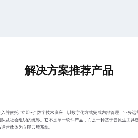
解决方案推荐产品
入并依托 “立即云” 数字技术底座，以数字化方式完成内部管理、业务运
团队及社会组织的统称。它不是单一软件产品，而是一种基于云原生工具
与运营载体为立即云境系统。