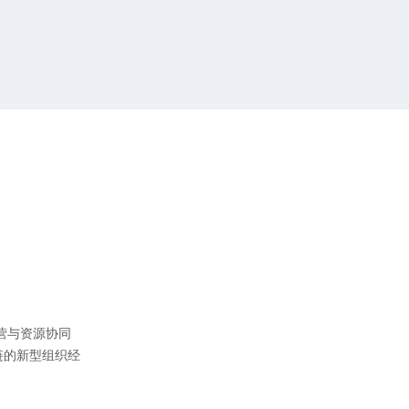
营与资源协同
链的新型组织经