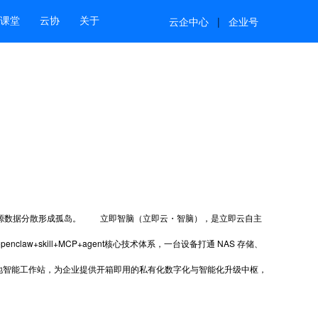
课堂
云协
关于
云企中心
企业号
|
多源数据分散形成孤岛。 立即智脑（立即云・智脑），是立即云自主
w+skill+MCP+agent核心技术体系，一台设备打通 NAS 存储、
地智能工作站，为企业提供开箱即用的私有化数字化与智能化升级中枢，