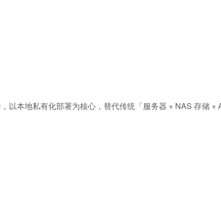
以本地私有化部署为核心，替代传统「服务器 + NAS 存储 + A