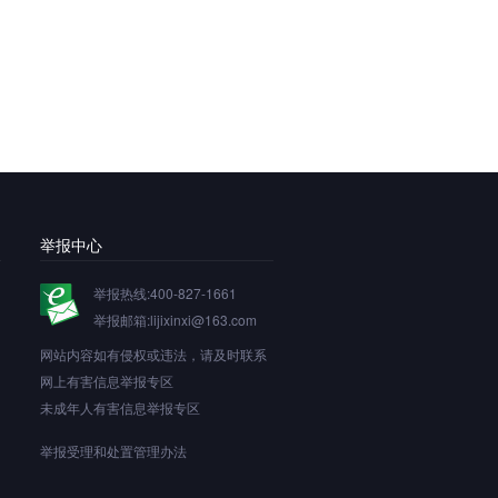
举报中心
举报热线:400-827-1661
举报邮箱:lijixinxi@163.com
网站内容如有侵权或违法，请及时联系
网上有害信息举报专区
未成年人有害信息举报专区
举报受理和处置管理办法