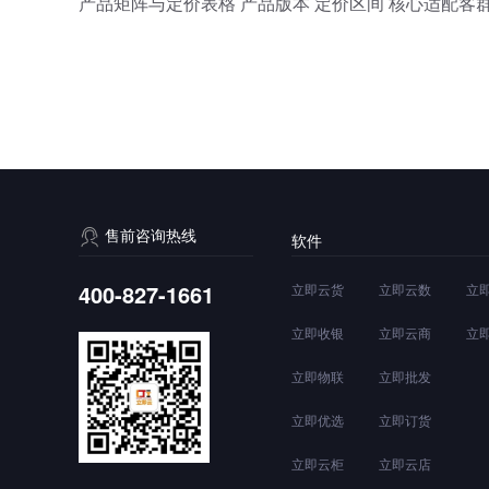
产品矩阵与定价表格 产品版本 定价区间 核心适配客群 个
售前咨询热线
软件
400-827-1661
立即云货
立即云数
立
立即收银
立即云商
立
立即物联
立即批发
立即优选
立即订货
立即云柜
立即云店