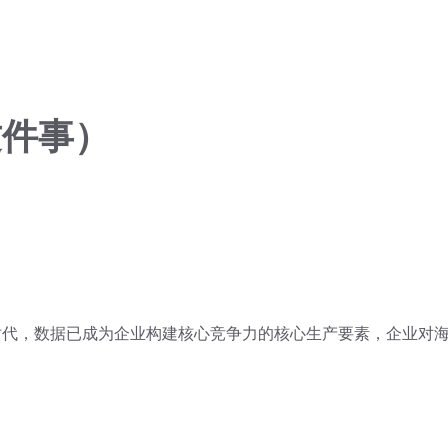
这件事）
时代，数据已成为企业构建核心竞争力的核心生产要素，企业对