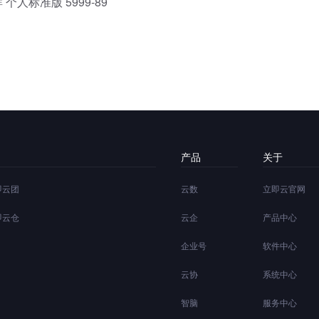
人标准版 5999-89
产品
关于
即云团
云数
立即云官网
即云仓
云企
产品中心
企业号
软件中心
云协
系统中心
智脑
服务中心