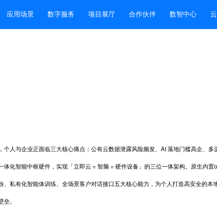
应用场景
数字服务
项目展厅
合作伙伴
数智中心
云
人与企业正面临三大核心痛点：公有云数据泄露风险频发、AI 落地门槛高企、
化智能中枢硬件，实现「立即云 = 智脑 = 硬件设备」的三位一体架构。原生内置opencla
份、私有化智能体训练、全场景客户对话接口五大核心能力，为个人打造高安全的本
壁垒。